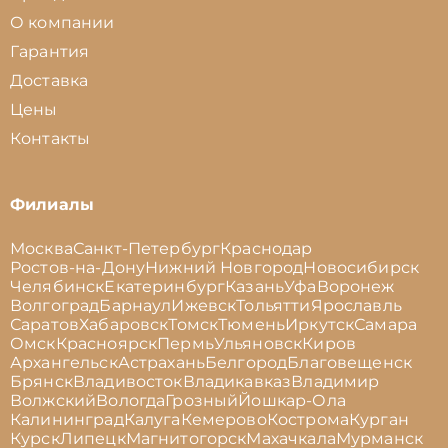
О компании
Гарантия
Доставка
Цены
Контакты
Филиалы
Москва
Санкт-Петербург
Краснодар
Ростов-на-Дону
Нижний Новгород
Новосибирск
Челябинск
Екатеринбург
Казань
Уфа
Воронеж
Волгоград
Барнаул
Ижевск
Тольятти
Ярославль
Саратов
Хабаровск
Томск
Тюмень
Иркутск
Самара
Омск
Красноярск
Пермь
Ульяновск
Киров
Архангельск
Астрахань
Белгород
Благовещенск
Брянск
Владивосток
Владикавказ
Владимир
Волжский
Вологда
Грозный
Йошкар-Ола
Калининград
Калуга
Кемерово
Кострома
Курган
Курск
Липецк
Магнитогорск
Махачкала
Мурманск