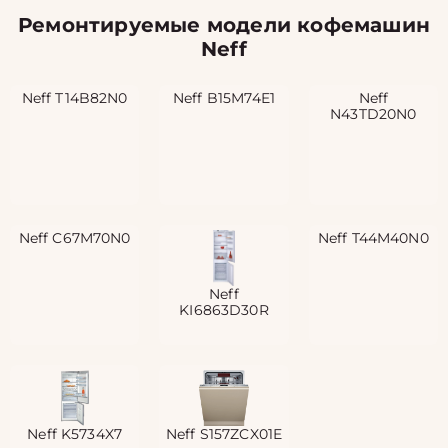
Ремонтируемые модели кофемашин
Neff
Neff T14B82N0
Neff B15M74E1
Neff
N43TD20N0
Neff C67M70N0
Neff T44M40N0
Neff
KI6863D30R
Neff K5734X7
Neff S157ZCX01E